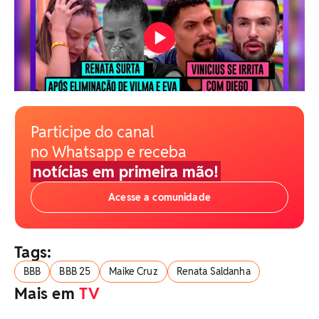
Participe do canal
no Whatsapp e receba
notícias em primeira mão!
Acesse a comunidade
Tags:
BBB
BBB 25
Maike Cruz
Renata Saldanha
Mais em
TV