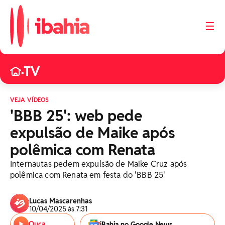
☰
TV
•
VEJA VÍDEOS
'BBB 25': web pede
expulsão de Maike após
polêmica com Renata
Internautas pedem expulsão de Maike Cruz após
polêmica com Renata em festa do 'BBB 25'
Lucas Mascarenhas
10/04/2025 às 7:31
Ouça
iBahia no Google News