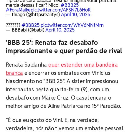
Típico de cara babaca mesmo. Imagina votar pra uma
merda dessas ficar? Mico!
#BBB25
#ForaMaike
pic.twitter.com/AFSN7L6HoR
— thiago (@httpsrealitys)
April 10, 2025
???????
#BBB25
pic.twitter.com/WhV6MNtMrn
— BBBabi (@babi)
April 10, 2025
'BBB 25': Renata faz desabafo
impressionante e quer perdão de rival
Renata Saldanha
quer estender uma bandeira
branca
e encerrar os embates com Vinícius
Nascimento no "BBB 25". A sister impressionou
internautas nesta quarta-feira (9), com um
desabafo com Maike Cruz. O casal encara o
melhor amigo de Aline Patriarca no 15º Paredão.
"É que eu gosto do Vini. E, na verdade,
verdadeira, nós não tivemos um embate pessoal.