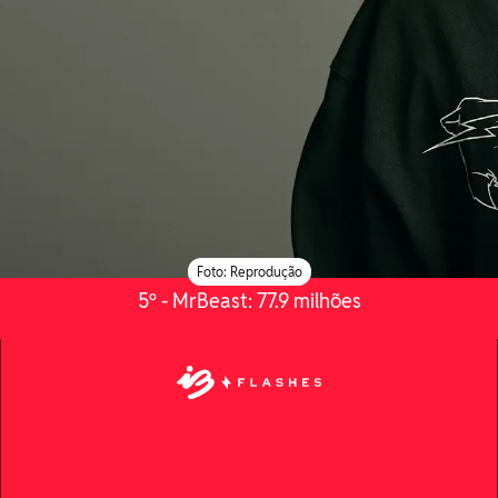
Foto: Reprodução
5º - MrBeast: 77.9 milhões