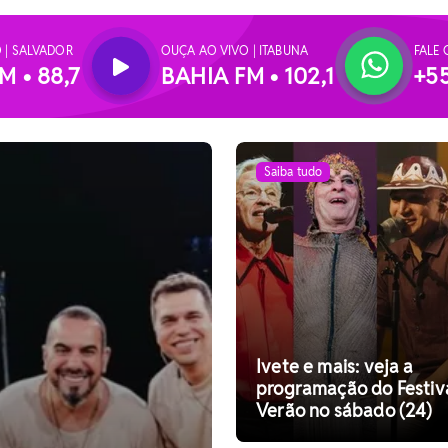
 | SALVADOR
OUÇA AO VIVO | ITABUNA
FALE 
M • 88,7
BAHIA FM • 102,1
+5
Saiba tudo
Ivete e mais: veja a
programação do Festiv
Verão no sábado (24)