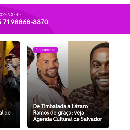
COM A GENTE!
5 71 98868-8870
Programe-se
De Timbalada a Lázaro
al de
Ramos de graça: veja
Agenda Cultural de Salvador