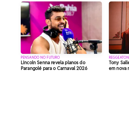
PENSANDO NO FUTURO
REGGEATON
Lincoln Senna revela planos do
Tony Sall
Parangolé para o Carnaval 2026
em nova m