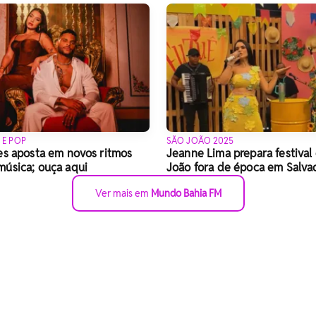
 E POP
SÃO JOÃO 2025
es aposta em novos ritmos
Jeanne Lima prepara festival
úsica; ouça aqui
João fora de época em Salva
Ver mais em
Mundo Bahia FM