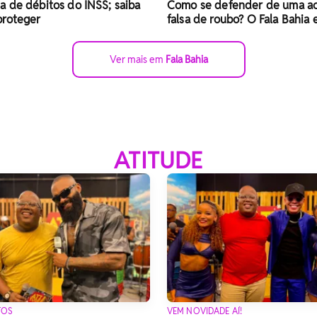
 de débitos do INSS; saiba
Como se defender de uma a
proteger
falsa de roubo? O Fala Bahia 
Ver mais em
Fala Bahia
ATITUDE
TOS
VEM NOVIDADE AÍ!