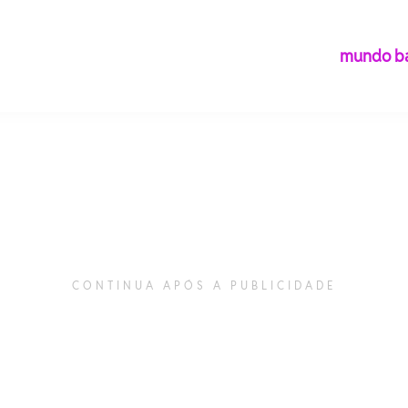
é o
de
mundo ba
 e
enimento
a.
CONTINUA APÓS A PUBLICIDADE