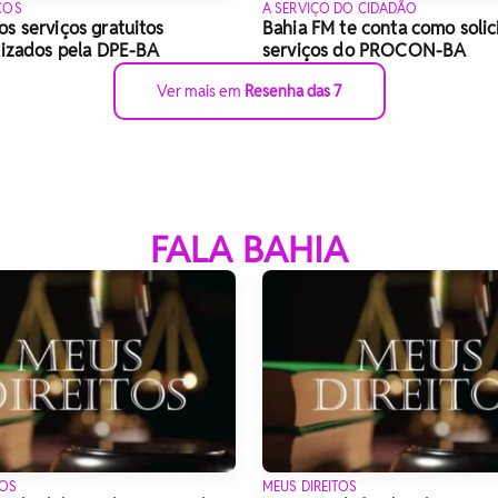
IÇOS
A SERVIÇO DO CIDADÃO
s serviços gratuitos
Bahia FM te conta como solici
lizados pela DPE-BA
serviços do PROCON-BA
Ver mais em
Resenha das 7
FALA BAHIA
TOS
MEUS DIREITOS