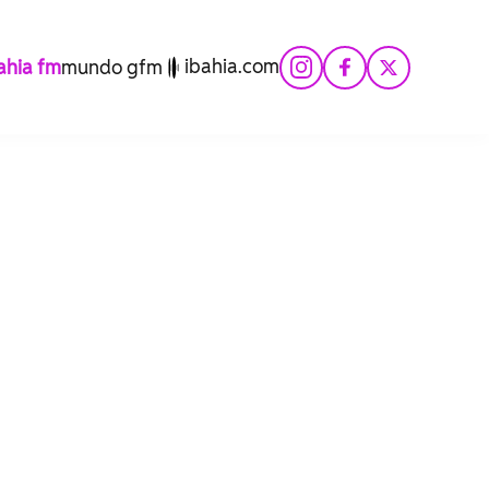
ibahia.com
hia fm
mundo gfm