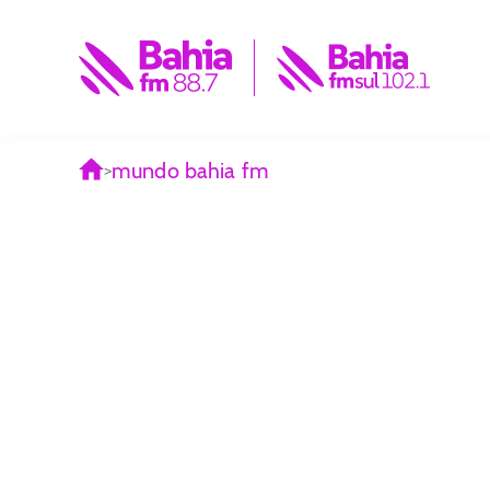
iBahia 
portal 
noticias
entret
da Bahi
mundo bahia fm
>