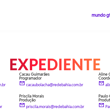
mundo g
EXPEDIENTE
Cacau Guimarães
Aline 
Programador
Coord
.br
cacaubolacha@redebahia.com.br
al
Priscila Morais
Paulo
Produção
Produt
br
priscila.morais@redebahia.com.br
Pa