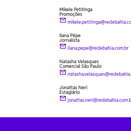
Mikele Petitinga
Promoções
mikele.petitinga@redebahia.c
Ilana Pêpe
Jornalista
ilana.pepe@redebahia.com.br
Natasha Velasques
Comercial São Paulo
natasha.velasques@redebahia
Jonattas Neri
Estagiário
jonattas.neri@redebahia.com.b