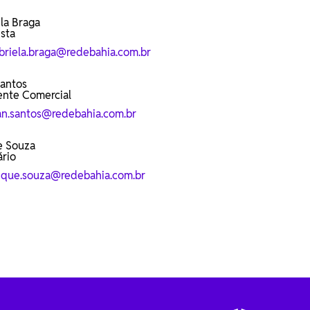
la Braga
ista
briela.braga@redebahia.com.br
antos
ente Comercial
an.santos@redebahia.com.br
e Souza
ário
ique.souza@redebahia.com.br