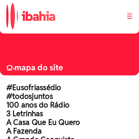
☰
iBahia é o portal de
noticias e
entretenimento da
Bahia.
mapa do site
•
#Eusofriassédio
#todosjuntos
100 anos do Rádio
3 Letrinhas
A Casa Que Eu Quero
A Fazenda