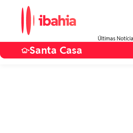
iBahia é o portal de
Últimas Notíci
Santa Casa
noticias e entretenimento
•
Santa Casa
da Bahia.
•