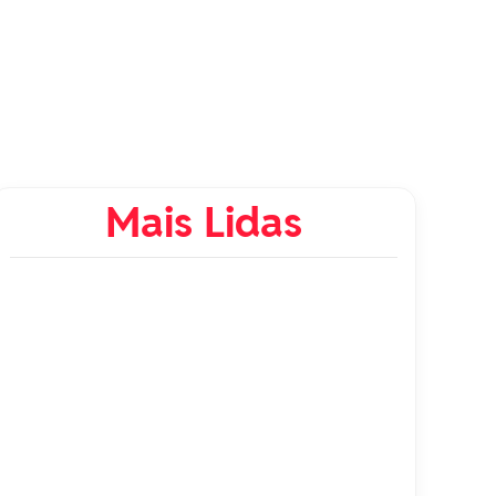
Mais Lidas