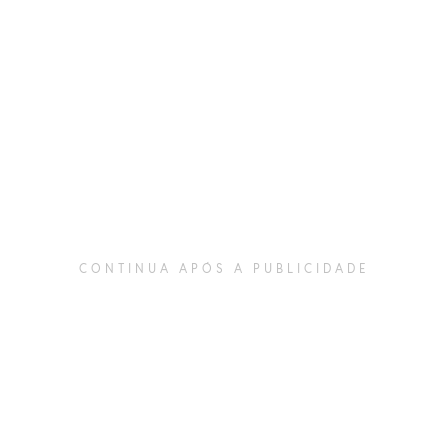
CONTINUA APÓS A PUBLICIDADE