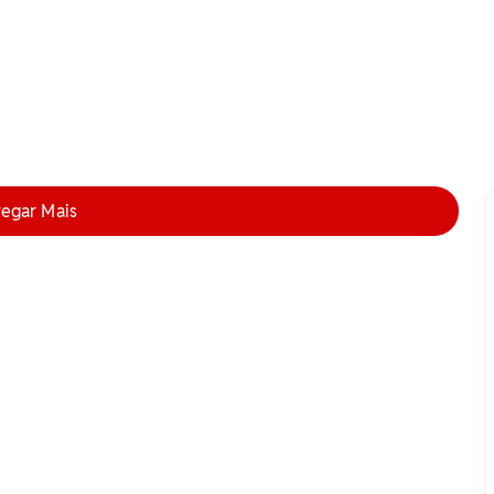
regar Mais