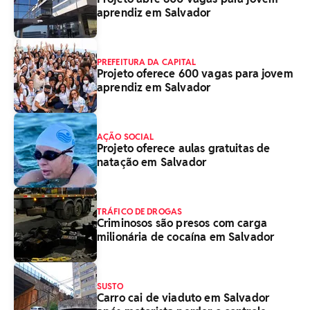
aprendiz em Salvador
PREFEITURA DA CAPITAL
Projeto oferece 600 vagas para jovem
aprendiz em Salvador
AÇÃO SOCIAL
Projeto oferece aulas gratuitas de
natação em Salvador
TRÁFICO DE DROGAS
Criminosos são presos com carga
milionária de cocaína em Salvador
SUSTO
Carro cai de viaduto em Salvador