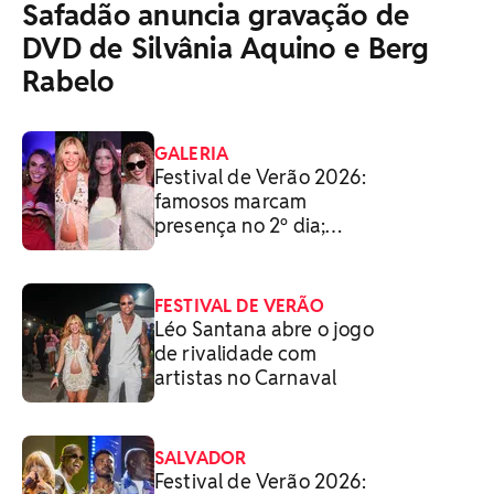
Safadão anuncia gravação de
DVD de Silvânia Aquino e Berg
Rabelo
GALERIA
Festival de Verão 2026:
famosos marcam
presença no 2⁠º dia;
FOTOS
FESTIVAL DE VERÃO
Léo Santana abre o jogo
de rivalidade com
artistas no Carnaval
SALVADOR
Festival de Verão 2026: