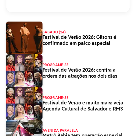
SÁBADO (24)
Festival de Verão 2026: Gilsons é
confirmado em palco especial
PROGRAME-SE
Festival de Verão 2026: confira a
ordem das atrações nos dois dias
PROGRAME-SE
Festival de Verão e muito mais: veja
Agenda Cultural de Salvador e RMS
AVENIDA PARALELA
Metrô Bahia tem operação especial