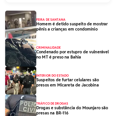
FEIRA DE SANTANA
Homem é detido suspeito de mostrar
pênis a crianças em condomínio
CRIMINALIDADE
Condenado por estupro de vulnerável
no MT é preso na Bahia
INTERIOR DO ESTADO
Suspeitos de furtar celulares são
presos em Micareta de Jacobina
TRÁFICO DE DROGAS
Drogas e substância do Mounjaro são
presas na BR-116