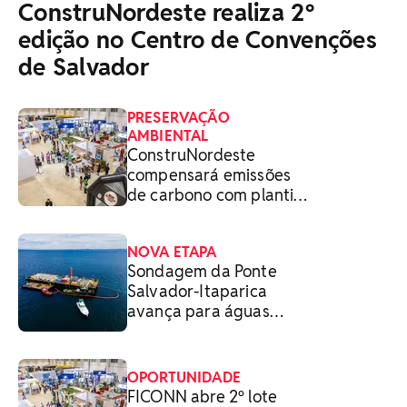
ConstruNordeste realiza 2º
edição no Centro de Convenções
de Salvador
PRESERVAÇÃO
AMBIENTAL
ConstruNordeste
compensará emissões
de carbono com plantio
de mudas
NOVA ETAPA
Sondagem da Ponte
Salvador-Itaparica
avança para águas
profundas
OPORTUNIDADE
FICONN abre 2º lote