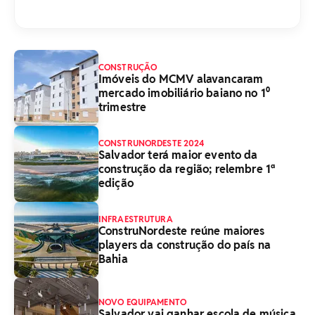
CONSTRUÇÃO
Imóveis do MCMV alavancaram
mercado imobiliário baiano no 1⁰
trimestre
CONSTRUNORDESTE 2024
Salvador terá maior evento da
construção da região; relembre 1ª
edição
INFRAESTRUTURA
ConstruNordeste reúne maiores
players da construção do país na
Bahia
NOVO EQUIPAMENTO
Salvador vai ganhar escola de música