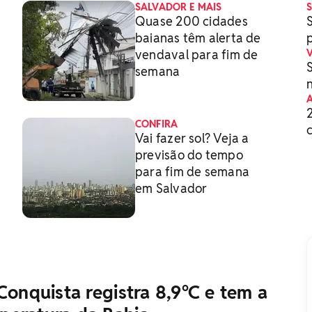
SALVADOR E MAIS
S
Quase 200 cidades
baianas têm alerta de
vendaval para fim de
semana
CONFIRA
c
Vai fazer sol? Veja a
previsão do tempo
para fim de semana
em Salvador
 Conquista registra 8,9°C e tem a