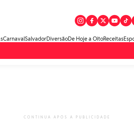
as
Carnaval
Salvador
Diversão
De Hoje a Oito
Receitas
Esp
CONTINUA APÓS A PUBLICIDADE