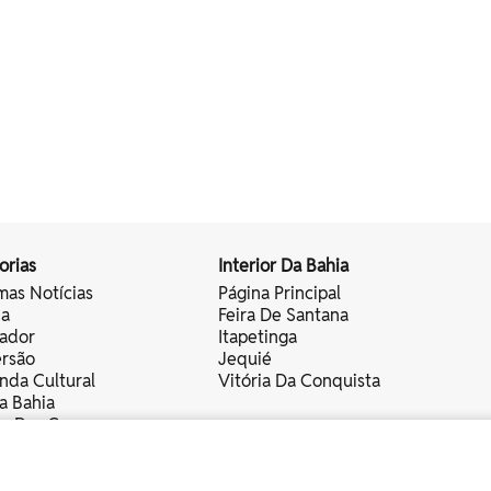
orias
Interior Da Bahia
mas Notícias
Página Principal
ia
Feira De Santana
vador
Itapetinga
ersão
Jequié
nda Cultural
Vitória Da Conquista
a Bahia
vo Das Cores
nistas