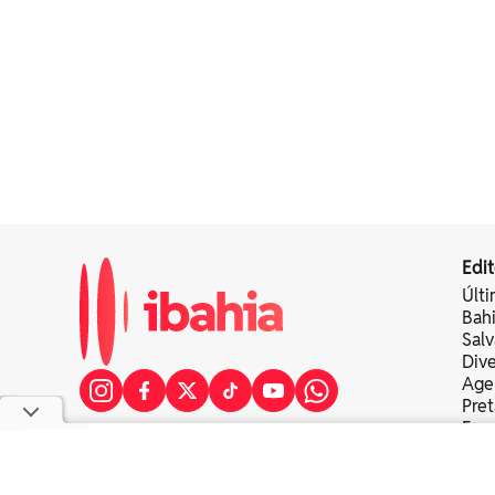
Edit
Últi
Bah
Sal
Div
Age
Pret
Fer
Colu