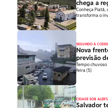
chega a reg
Conheça Piatã, 
transforma o in
temperaturas
SEGUNDO A CODES
Nova frent
previsão d
Tempo chuvoso d
feira (5)
CIDADE SOB ALERT
Salvador 