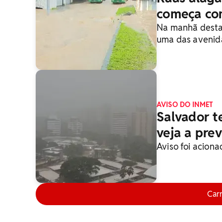
começa co
Na manhã desta 
uma das avenid
AVISO DO INMET
Salvador t
veja a pre
Aviso foi aciona
Car