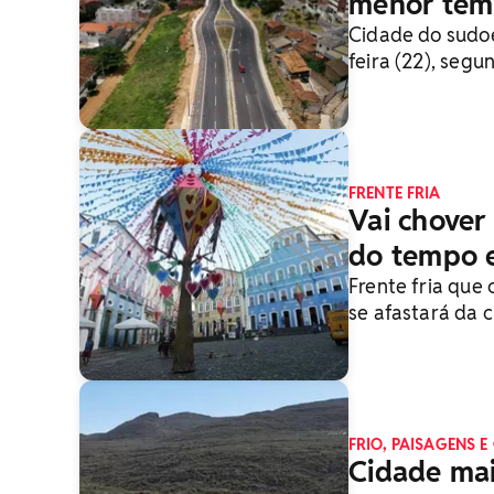
menor tem
Cidade do sudoe
feira (22), segu
Meteorologia (I
FRENTE FRIA
Vai chover
do tempo 
Frente fria que 
se afastará da 
FRIO, PAISAGENS E
Cidade mai