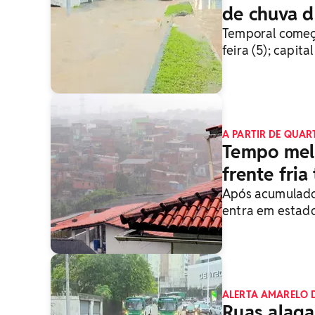
de chuva 
Temporal começo
feira (5); capit
A PARTIR DE QUART
Tempo mel
frente fria
Após acumulado
entra em estad
para o meio da
ALERTA AMARELO 
Ruas alaga