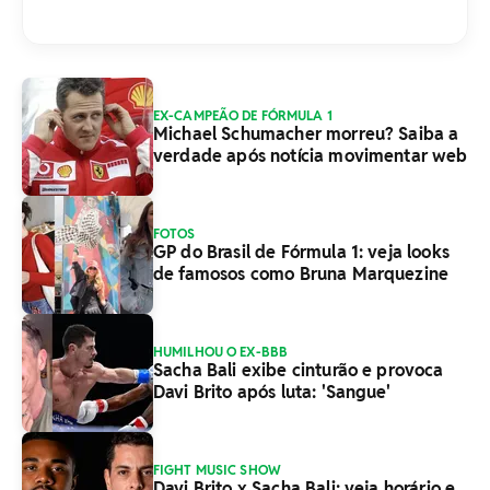
EX-CAMPEÃO DE FÓRMULA 1
Michael Schumacher morreu? Saiba a
verdade após notícia movimentar web
FOTOS
GP do Brasil de Fórmula 1: veja looks
de famosos como Bruna Marquezine
HUMILHOU O EX-BBB
Sacha Bali exibe cinturão e provoca
Davi Brito após luta: 'Sangue'
FIGHT MUSIC SHOW
Davi Brito x Sacha Bali: veja horário e