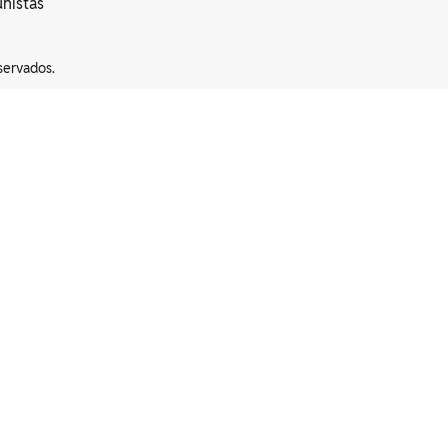
nistas
servados.