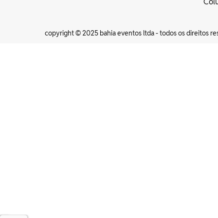
Colu
copyright © 2025 bahia eventos ltda - todos os direitos re