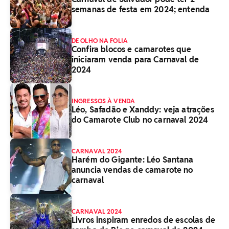
semanas de festa em 2024; entenda
DE OLHO NA FOLIA
Confira blocos e camarotes que
iniciaram venda para Carnaval de
2024
INGRESSOS À VENDA
Léo, Safadão e Xanddy: veja atrações
do Camarote Club no carnaval 2024
CARNAVAL 2024
Harém do Gigante: Léo Santana
anuncia vendas de camarote no
carnaval
CARNAVAL 2024
Livros inspiram enredos de escolas de