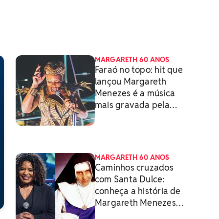
MARGARETH 60 ANOS
Faraó no topo: hit que
lançou Margareth
Menezes é a música
mais gravada pela
artista na carreira
MARGARETH 60 ANOS
Caminhos cruzados
com Santa Dulce:
conheça a história de
Margareth Menezes
com a 1ª santa