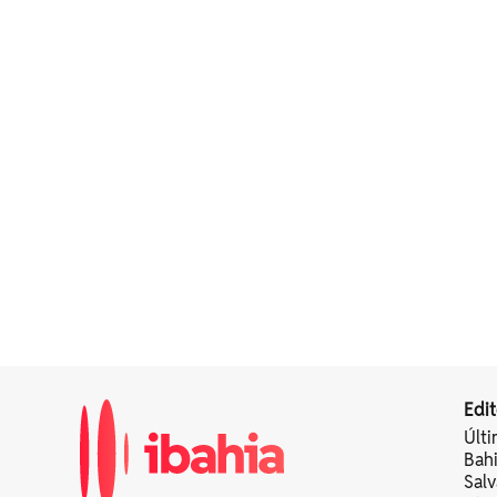
Edit
Últi
Bah
Sal