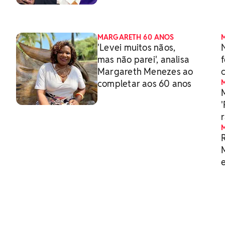
brasileira
MARGARETH 60 ANOS
'Levei muitos nãos,
mas não parei', analisa
f
Margareth Menezes ao
completar aos 60 anos
r