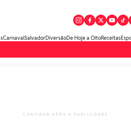
as
Carnaval
Salvador
Diversão
De Hoje a Oito
Receitas
Esp
CONTINUA APÓS A PUBLICIDADE