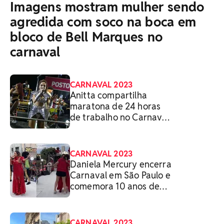
Imagens mostram mulher sendo
agredida com soco na boca em
bloco de Bell Marques no
carnaval
CARNAVAL 2023
Anitta compartilha
maratona de 24 horas
de trabalho no Carnaval:
'Nem acreditei quando
acordei viva'
CARNAVAL 2023
Daniela Mercury encerra
Carnaval em São Paulo e
comemora 10 anos de
casamento com Malu
Verçosa: 'Surpresa'
CARNAVAL 2023