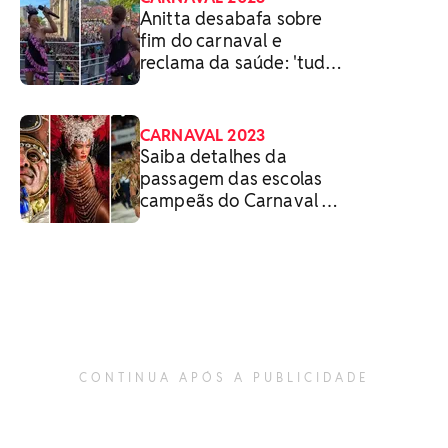
Anitta desabafa sobre
fim do carnaval e
reclama da saúde: 'tudo
dói'
CARNAVAL 2023
Saiba detalhes da
passagem das escolas
campeãs do Carnaval no
RJ
CONTINUA APÓS A PUBLICIDADE