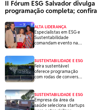
II Fórum ESG Salvador divulga
programação completa; confira
ALTA LIDERANÇA
Especialistas em ESG e
Sustentabilidade
comandam evento na
BA
SUSTENTABILIDADE E ESG
Feira sustentável
oferece programação
com rodas de conversa,
alimentos saudáveis e
naturais e espaço
infantil em Salvador
SUSTENTABILIDADE E ESG
Empresa da área da
saúde seleciona startups