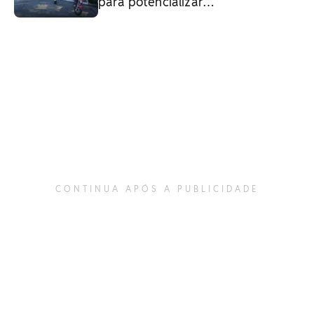
para potencializar
metas ESG; saiba como
inscrever
CONTINUA APÓS A PUBLICIDADE