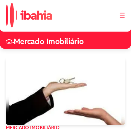
☰
iBahia é o portal de
noticias e
Mercado Imobiliário
entretenimento da
•
Bahia.
MERCADO IMOBILIÁRIO