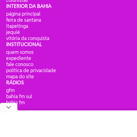
colunistas
INTERIOR DA BAHIA
página principal
feira de santana
itapetinga
jequié
vitória da conquista
INSTITUCIONAL
quem somos
expediente
fale conosco
política de privacidade
mapa do site
RÁDIOS
gfm
bahia fm sul
bahia fm
jp fm
copyright © 2025 bahia eventos ltda - todos os direitos
reservados.