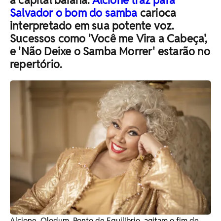
a capital baiana.
Alcione traz para
Salvador o bom do samba
carioca
interpretado em sua potente voz.
Sucessos como 'Você me Vira a Cabeça',
e 'Não Deixe o Samba Morrer' estarão no
repertório.
Alcione, Olodum, Ponto de Equilíbrio, agitam o fim de