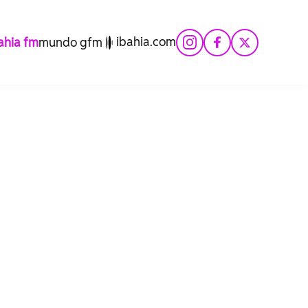
ibahia.com
hia fm
mundo gfm