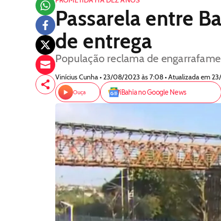
PROMETIDA HÁ DEZ ANOS
Passarela entre B
de entrega
População reclama de engarrafamen
Vinícius Cunha • 23/08/2023 às 7:08 • Atualizada em 2
iBahia no Google News
Ouça