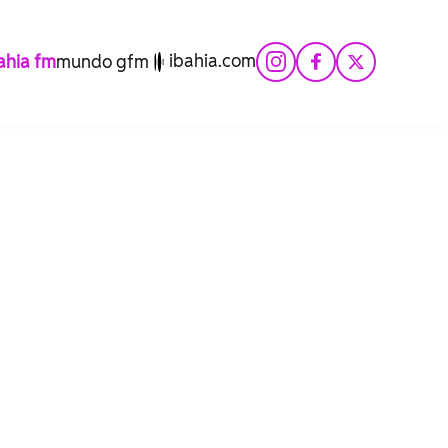
ibahia.com
hia fm
mundo gfm