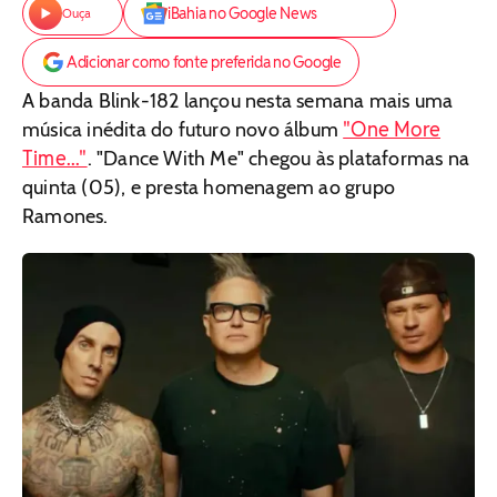
iBahia no Google News
Ouça
Adicionar como fonte preferida no Google
A banda Blink-182 lançou nesta semana mais uma
"One More
música inédita do futuro novo álbum
Time..."
. "Dance With Me" chegou às plataformas na
quinta (05), e presta homenagem ao grupo
Ramones.