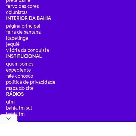
preta bahia
fervo das cores
colunistas
INTERIOR DA BAHIA
página principal
feira de santana
itapetinga
jequié
vitória da conquista
INSTITUCIONAL
quem somos
expediente
fale conosco
política de privacidade
mapa do site
RÁDIOS
gfm
bahia fm sul
bahia fm
jp fm