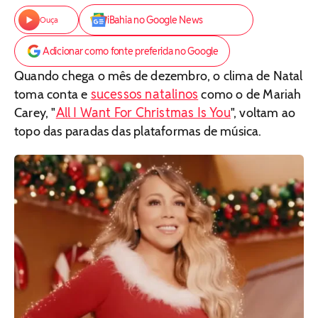
iBahia no Google News
Ouça
Adicionar como fonte preferida no Google
Quando chega o mês de dezembro, o clima de Natal
sucessos natalinos
toma conta e
como o de Mariah
All I Want For Christmas Is You
Carey, "
", voltam ao
topo das paradas das plataformas de música.