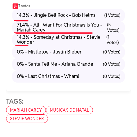
7 votos
14.3% - Jingle Bell Rock - Bob Helms
(1 Votos)
71.4% - All I Want For Christmas Is You -
(5
Mariah Carey
Votos)
14.3% - Someday at Christmas - Stevie
(1
Wonder
Votos)
0% - Mistletoe - Justin Bieber
(0 Votos)
0% - Santa Tell Me - Ariana Grande
(0 Votos)
0% - Last Christmas - Wham!
(0 Votos)
TAGS:
MARIAH CAREY
MÚSICAS DE NATAL
STEVIE WONDER