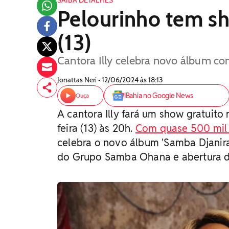
SAIBA DETALHES
Pelourinho tem sh
(13)
Cantora Illy celebra novo álbum co
Jonattas Neri • 12/06/2024 às 18:13
iBahia no Google News
Ouça
A cantora Illy fará um show gratuito 
feira (13) às 20h.
Com quase 500 mil 
celebra o novo álbum 'Samba Djanira
do Grupo Samba Ohana e abertura d