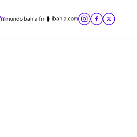
ibahia.com
fm
mundo bahia fm