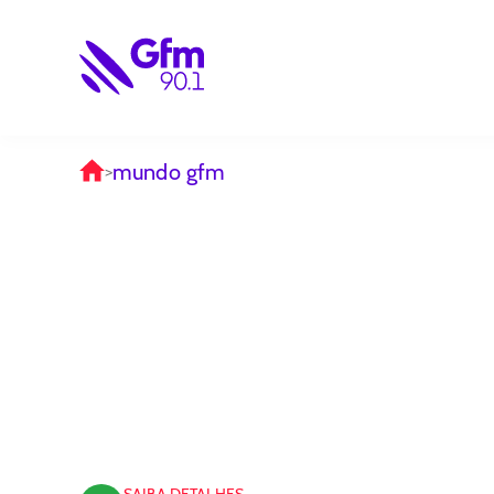
mundo gfm
>