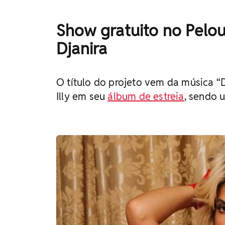
Show gratuito no Pelo
Djanira
O título do projeto vem da música “D
Illy em seu
álbum de estreia
, sendo 