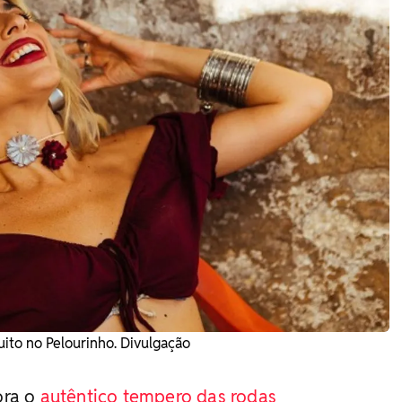
uito no Pelourinho. Divulgação
ora o
autêntico tempero das rodas