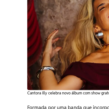
Cantora Illy celebra novo álbum com show grat
Formada por uma banda que incorp