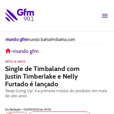
mundo gfm
mundo bahiafm
ibahia.com
mundo gfm
>
APÓS 16 ANOS
Single de Timbaland com
Justin Timberlake e Nelly
Furtado é lançado
'Keep Going Up' é a primeira música do produtor em mais
de oito anos
Da Redação • 02/09/2023 às 14:05