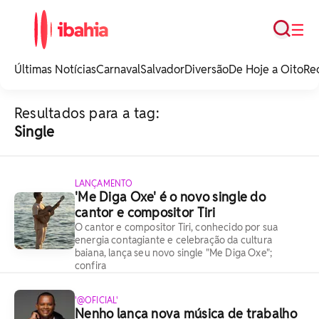
Busca
☰
iBahia é o portal de
noticias e
Últimas Notícias
Carnaval
Salvador
Diversão
De Hoje a Oito
Re
entretenimento da
Bahia.
Resultados para a tag:
Single
LANÇAMENTO
'Me Diga Oxe' é o novo single do
cantor e compositor Tiri
O cantor e compositor Tiri, conhecido por sua
energia contagiante e celebração da cultura
baiana, lança seu novo single "Me Diga Oxe";
confira
'@OFICIAL'
Nenho lança nova música de trabalho