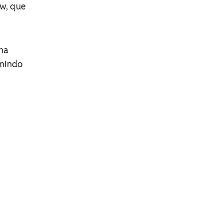
ow, que
 na
rmindo