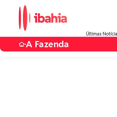
Últimas Notíci
A Fazenda
•