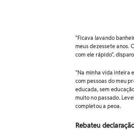
"Ficava lavando banheir
meus dezessete anos. C
com ele rápido", dispar
"Na minha vida inteira
com pessoas do meu próp
educada, sem educação e
muito no passado. Leve
completou a peoa.
Rebateu declaraçã