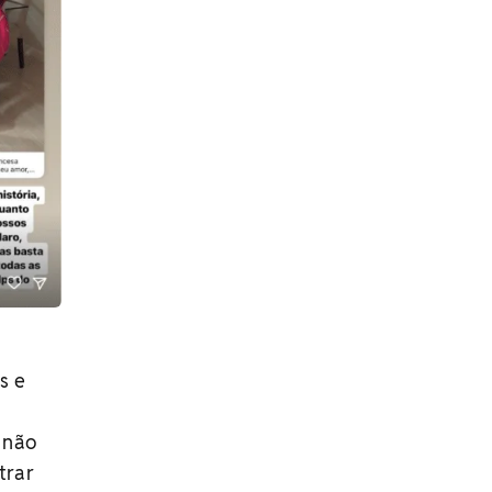
s e
 não
trar