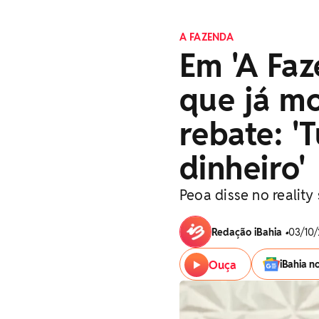
A FAZENDA
Em 'A Faz
que já m
rebate: '
dinheiro'
Peoa disse no reality
Redação iBahia
•
03/10/
Ouça
iBahia n