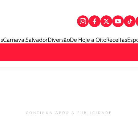
as
Carnaval
Salvador
Diversão
De Hoje a Oito
Receitas
Esp
CONTINUA APÓS A PUBLICIDADE