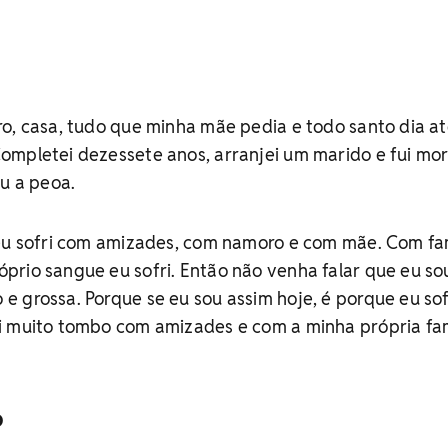
o, casa, tudo que minha mãe pedia e todo santo dia at
ompletei dezessete anos, arranjei um marido e fui mo
ou a peoa.
 eu sofri com amizades, com namoro e com mãe. Com fam
rio sangue eu sofri. Então não venha falar que eu so
 grossa. Porque se eu sou assim hoje, é porque eu sof
i muito tombo com amizades e com a minha própria famí
o