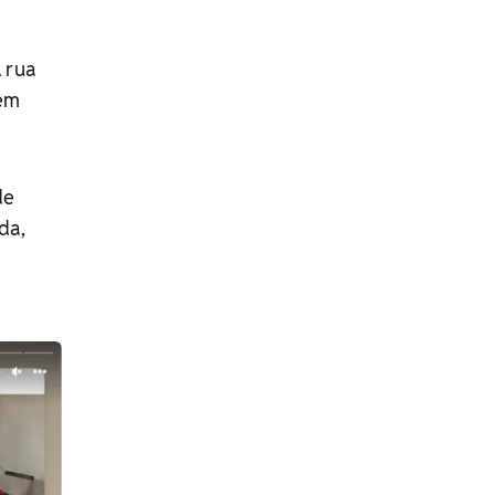
A rua
 em
de
da,