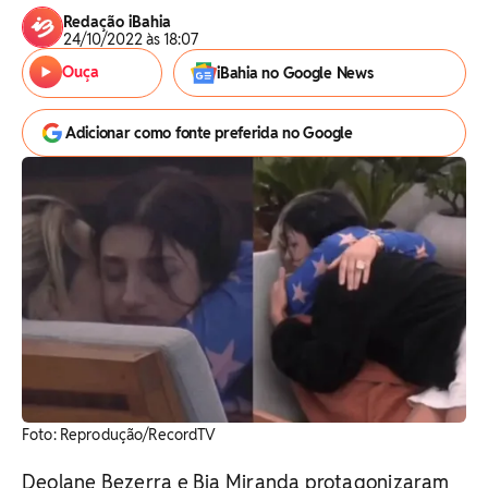
Redação iBahia
24/10/2022 às 18:07
Ouça
iBahia no Google News
Adicionar como fonte preferida no Google
Foto: Reprodução/RecordTV
Deolane Bezerra e Bia Miranda protagonizaram