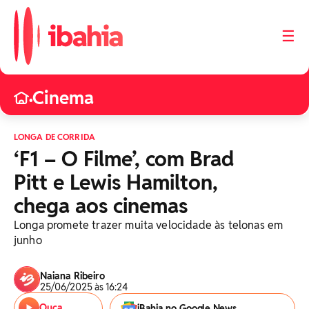
☰
Cinema
•
LONGA DE CORRIDA
‘F1 – O Filme’, com Brad
Pitt e Lewis Hamilton,
chega aos cinemas
Longa promete trazer muita velocidade às telonas em
junho
Naiana Ribeiro
25/06/2025 às 16:24
Ouça
iBahia no Google News