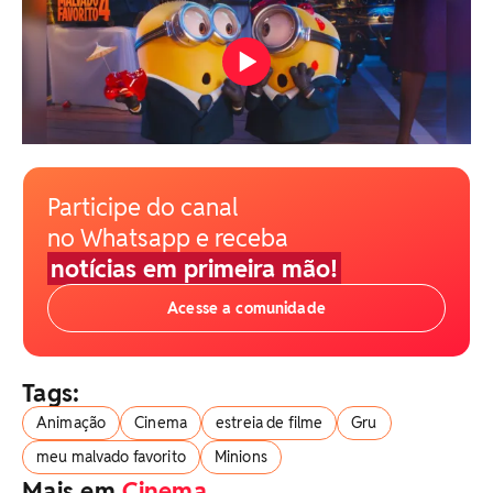
Participe do canal
no Whatsapp e receba
notícias em primeira mão!
Acesse a comunidade
Tags:
Animação
Cinema
estreia de filme
Gru
meu malvado favorito
Minions
Mais em
Cinema