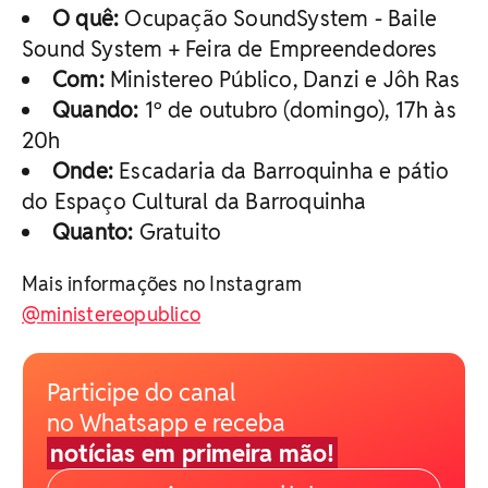
O quê:
Ocupação SoundSystem - Baile
Sound System + Feira de Empreendedores
Com:
Ministereo Público, Danzi e Jôh Ras
Quando:
1º de outubro (domingo), 17h às
20h
Onde:
Escadaria da Barroquinha e pátio
do Espaço Cultural da Barroquinha
Quanto:
Gratuito
Mais informações no Instagram
@ministereopublico
Participe do canal
no Whatsapp e receba
notícias em primeira mão!