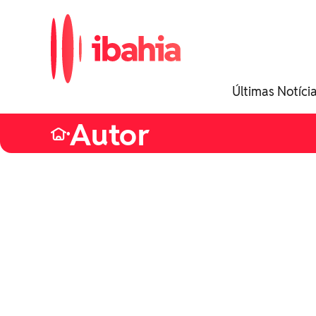
iBahia é o portal de
Últimas Notíci
noticias e entretenimento
da Bahia.
Autor
•