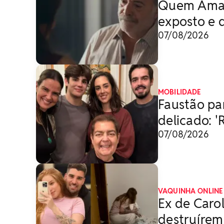
Quem Ama C
exposto e d
07/08/2026
MOBILIDADE
Faustão pa
delicado: '
07/08/2026
VAQUINHA ONLINE
Ex de Caro
destruírem 