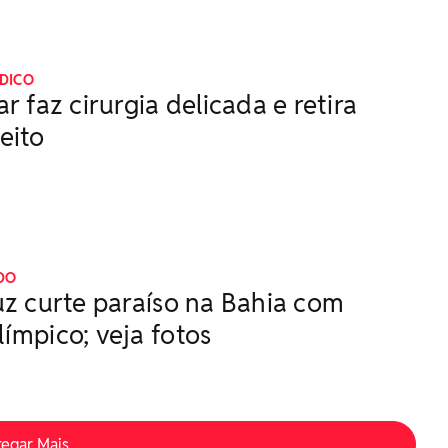
DICO
r faz cirurgia delicada e retira
eito
DO
uz curte paraíso na Bahia com
ímpico; veja fotos
regar Mais