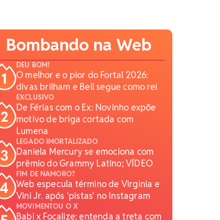
Bombando na Web
DEU BOM!
O melhor e o pior do Fortal 2026:
divas brilham e Bell segue como rei
EXCLUSIVO
De Férias com o Ex: Novinho expõe
motivo de briga cortada com
Lumena
LEGADO IMORTALIZADO
Daniela Mercury se emociona com
prêmio do Grammy Latino; VÍDEO
FIM DE NAMORO?
Web especula término de Virginia e
Vini Jr. após 'pistas' no Instagram
MOVIMENTOU O X
Babi x Focalize: entenda a treta com