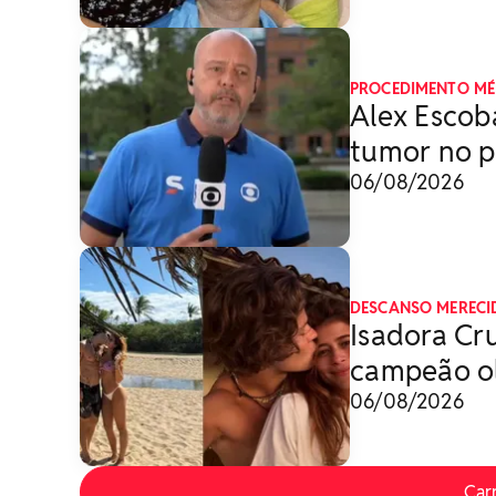
PROCEDIMENTO MÉ
Alex Escoba
tumor no p
06/08/2026
DESCANSO MERECI
Isadora Cr
campeão ol
06/08/2026
Car