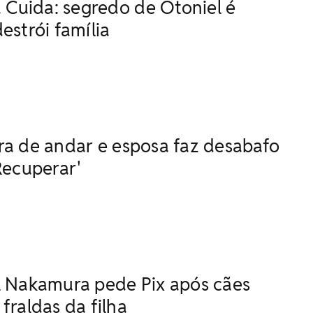
uida: segredo de Otoniel é
estrói família
ra de andar e esposa faz desabafo
Recuperar'
l Nakamura pede Pix após cães
fraldas da filha