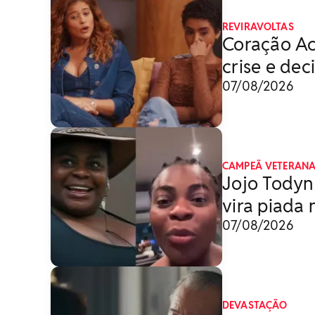
REVIRAVOLTAS
Coração Ac
crise e dec
07/08/2026
CAMPEÃ VETERAN
Jojo Todyn
vira piada
07/08/2026
DEVASTAÇÃO