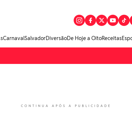
as
Carnaval
Salvador
Diversão
De Hoje a Oito
Receitas
Esp
CONTINUA APÓS A PUBLICIDADE