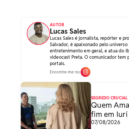
AUTOR
Lucas Sales
Lucas Sales é jornalista, repórter e p
Salvador, é apaixonado pelo universo 
entretenimento em geral, e atua do I
videocast Preta. O comunicador tem 
portais.
Encontre-me no:
SEGREDO CRUCIAL
Quem Ama C
fim em Iuri
07/08/2026