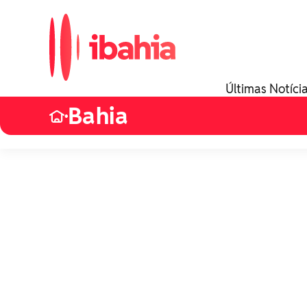
Últimas Notíci
Bahia
•