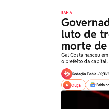
BAHIA
Governad
luto de t
morte de
Gal Costa nasceu em 
o prefeito da capital
Redação iBahia
•
09/11/
Ouça
iBahia n