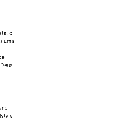
ta, o
os uma
a
 de
 Deus
tano
ista e