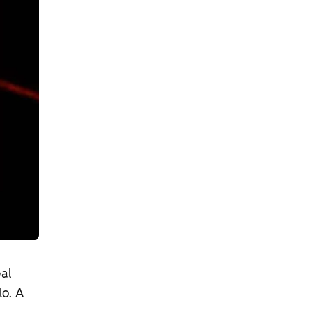
al
o. A