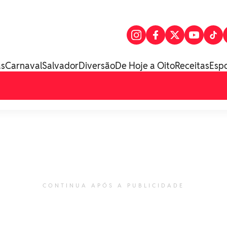
as
Carnaval
Salvador
Diversão
De Hoje a Oito
Receitas
Esp
CONTINUA APÓS A PUBLICIDADE