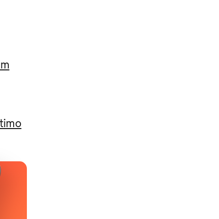
am
ltimo