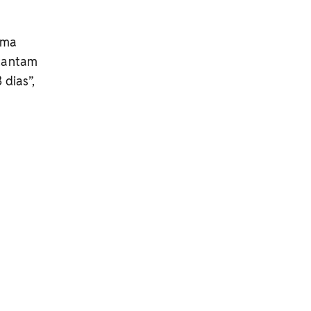
uma
 cantam
 dias”,