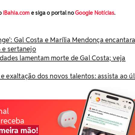
no
iBahia.com
e siga o portal no
Google Notícias
.
nge': Gal Costa e Marília Mendonça encantar
 e sertanejo
ridades lamentam morte de Gal Costa; veja
 e exaltação dos novos talentos: assista ao ú
nal
 receba
imeira mão!