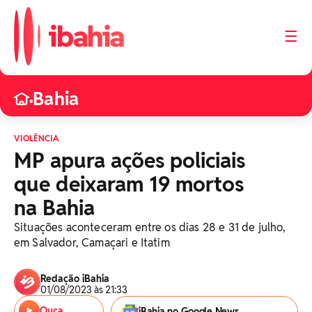
☰
Bahia
•
VIOLÊNCIA
MP apura ações policiais
que deixaram 19 mortos
na Bahia
Situações aconteceram entre os dias 28 e 31 de julho,
em Salvador, Camaçari e Itatim
Redação iBahia
01/08/2023 às 21:33
Ouça
iBahia no Google News