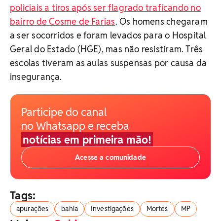
policiais a tiros após ser flagrado traficando no
bairro de Cosme de Farias
. Os homens chegaram
a ser socorridos e foram levados para o Hospital
Geral do Estado (HGE), mas não resistiram. Três
escolas tiveram as aulas suspensas por causa da
insegurança.
Participe do canal
no Whatsapp e receba
notícias em primeira mão!
Acesse a comunidade
Tags:
apurações
bahia
Investigações
Mortes
MP