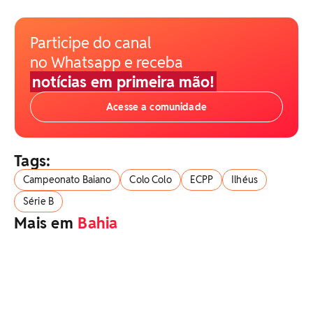
Participe do canal
no Whatsapp e receba
notícias em primeira mão!
Acesse a comunidade
Tags:
Campeonato Baiano
Colo Colo
ECPP
Ilhéus
Série B
Mais em
Bahia