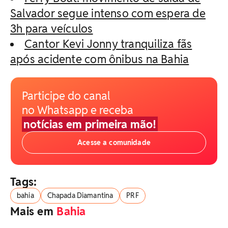
Salvador segue intenso com espera de
3h para veículos
Cantor Kevi Jonny tranquiliza fãs
após acidente com ônibus na Bahia
Participe do canal
no Whatsapp e receba
notícias em primeira mão!
Acesse a comunidade
Tags:
bahia
Chapada Diamantina
PRF
Mais em
Bahia