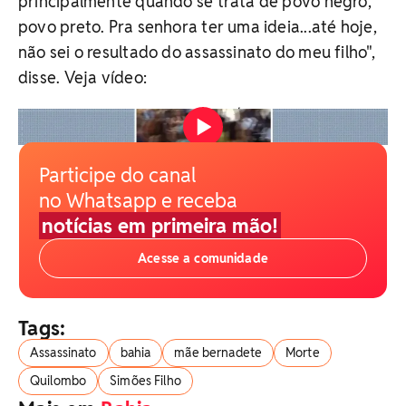
principalmente quando se trata de povo negro,
povo preto. Pra senhora ter uma ideia...até hoje,
não sei o resultado do assassinato do meu filho",
disse. Veja vídeo:
Vídeo: Reprodução / TV Bahia
Participe do canal
no Whatsapp e receba
notícias em primeira mão!
Acesse a comunidade
Tags:
Assassinato
bahia
mãe bernadete
Morte
Quilombo
Simões Filho