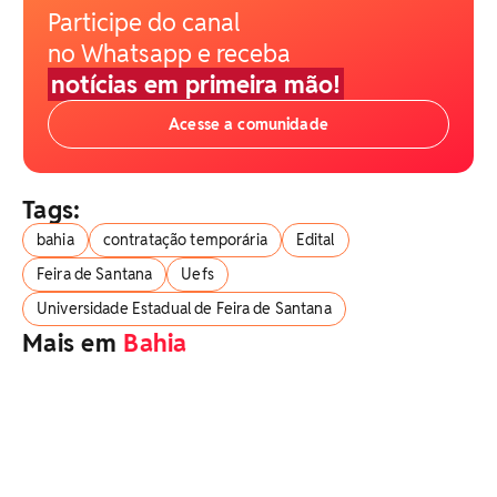
Participe do canal
no Whatsapp e receba
notícias em primeira mão!
Acesse a comunidade
Tags:
bahia
contratação temporária
Edital
Feira de Santana
Uefs
Universidade Estadual de Feira de Santana
Mais em
Bahia