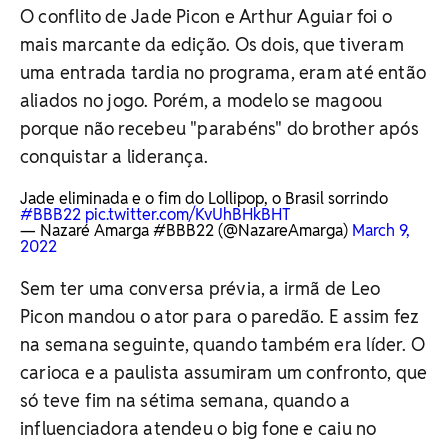
O conflito de Jade Picon e Arthur Aguiar foi o
mais marcante da edição. Os dois, que tiveram
uma entrada tardia no programa, eram até então
aliados no jogo. Porém, a modelo se magoou
porque não recebeu "parabéns" do brother após
conquistar a liderança.
Jade eliminada e o fim do Lollipop, o Brasil sorrindo
#BBB22
pic.twitter.com/KvUhBHkBHT
— Nazaré Amarga #BBB22 (@NazareAmarga)
March 9,
2022
Sem ter uma conversa prévia, a irmã de Leo
Picon mandou o ator para o paredão. E assim fez
na semana seguinte, quando também era líder. O
carioca e a paulista assumiram um confronto, que
só teve fim na sétima semana, quando a
influenciadora atendeu o big fone e caiu no