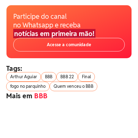
Participe do canal
no Whatsapp e receba
notícias em primeira mão!
Acesse a comunidade
Tags:
Arthur Aguiar
BBB
BBB 22
Final
fogo no parquinho
Quem venceu o BBB
Mais em
BBB