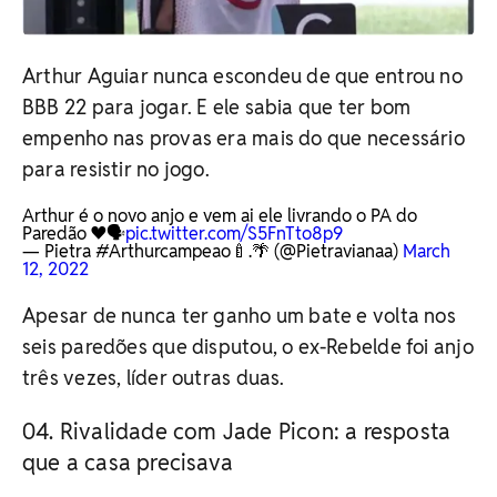
Arthur Aguiar nunca escondeu de que entrou no
BBB 22 para jogar. E ele sabia que ter bom
empenho nas provas era mais do que necessário
para resistir no jogo.
Arthur é o novo anjo e vem ai ele livrando o PA do
Paredão ♥️🗣️
pic.twitter.com/S5FnTto8p9
— Pietra #Arthurcampeao🍼.🌴 (@Pietravianaa)
March
12, 2022
Apesar de nunca ter ganho um bate e volta nos
seis paredões que disputou, o ex-Rebelde foi anjo
três vezes, líder outras duas.
Rivalidade com Jade Picon: a resposta
que a casa precisava