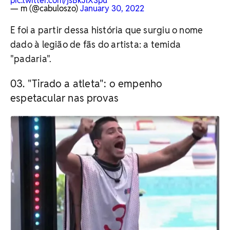
pic.twitter.com/jsBkJlXSpu
— m (@cabuloszo)
January 30, 2022
E foi a partir dessa história que surgiu o nome
dado à legião de fãs do artista: a temida
"padaria".
"Tirado a atleta": o empenho
espetacular nas provas