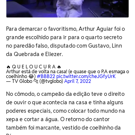
Para demarcar o favoritismo, Arthur Aguiar foi o
grande escolhido para ir para o quarto secreto
no paredão falso, disputado com Gustavo, Linn
da Quebrada e Eliezer.
🔥 Q U E L O U C U R A 🔥
Arthur está de volta na casa! (e quase que o P.A esmaga o
coelhinho 😂)
#BBB22
pic.twitter.com/cheJGfyUrK
— TV Globo 🐆 (@tvglobo)
April 7, 2022
No cômodo, o campeão da edição teve o direito
de ouvir o que acontecia na casa e tinha alguns
poderes especiais, como colocar todo mundo na
xepa e cortar a água. O retorno do cantor
também foi marcante, vestido de coelhinho da