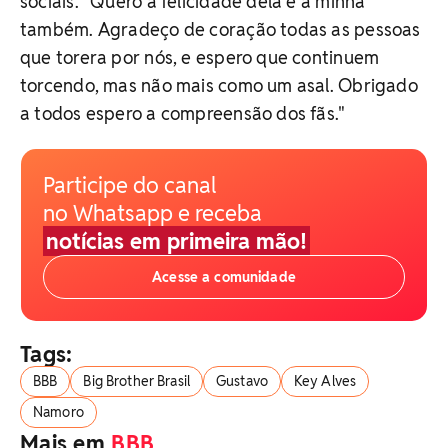
sociais. "Quero a felicidade dela e a minha
também. Agradeço de coração todas as pessoas
que torera por nós, e espero que continuem
torcendo, mas não mais como um asal. Obrigado
a todos espero a compreensão dos fãs."
Participe do canal
no Whatsapp e receba
notícias em primeira mão!
Acesse a comunidade
Tags:
BBB
Big Brother Brasil
Gustavo
Key Alves
Namoro
Mais em
BBB