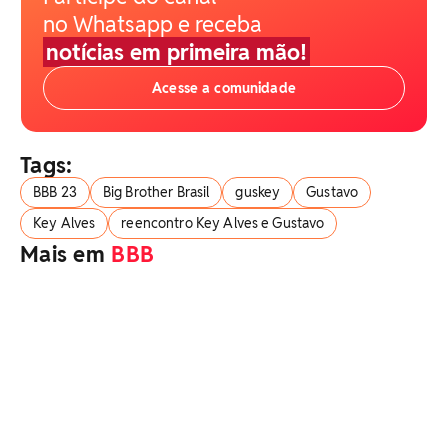
no Whatsapp e receba
notícias em primeira mão!
Acesse a comunidade
Tags:
BBB 23
Big Brother Brasil
guskey
Gustavo
Key Alves
reencontro Key Alves e Gustavo
Mais em
BBB