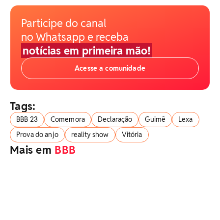
Participe do canal
no Whatsapp e receba
notícias em primeira mão!
Acesse a comunidade
Tags:
BBB 23
Comemora
Declaração
Guimê
Lexa
Prova do anjo
reality show
Vitória
Mais em
BBB