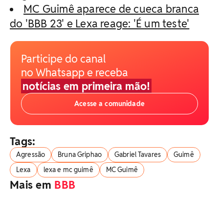
MC Guimê aparece de cueca branca
do 'BBB 23' e Lexa reage: 'É um teste'
Participe do canal
no Whatsapp e receba
notícias em primeira mão!
Acesse a comunidade
Tags:
Agressão
Bruna Griphao
Gabriel Tavares
Guimê
Lexa
lexa e mc guimê
MC Guimê
Mais em
BBB