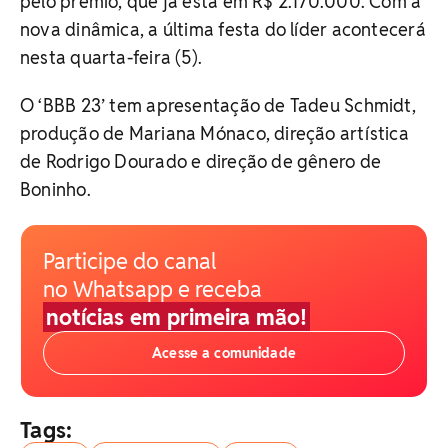
pelo prêmio, que já está em R$ 2.170.000. Com a
nova dinâmica, a última festa do líder acontecerá
nesta quarta-feira (5).
O ‘BBB 23’ tem apresentação de Tadeu Schmidt,
produção de Mariana Mónaco, direção artística
de Rodrigo Dourado e direção de gênero de
Boninho.
Participe do canal
no Whatsapp e receba
notícias em primeira mão!
Acesse a comunidade
Tags: