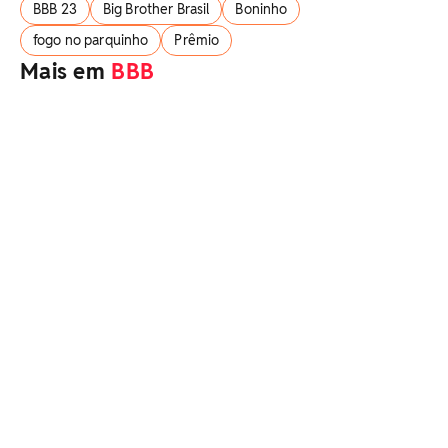
BBB 23
Big Brother Brasil
Boninho
fogo no parquinho
Prêmio
Mais em
BBB