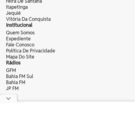
Feira De Santana
Itapetinga
Jequié
Vitória Da Conquista
Institucional
Quem Somos
Expediente
Fale Conosco
Política De Privacidade
Mapa Do Site
Rádios
GFM
Bahia FM Sul
Bahia FM
JP FM
copyright © 2025 bahia eventos ltda -
todos os direitos reservados.