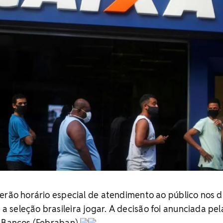
erão horário especial de atendimento ao público nos d
seleção brasileira jogar. A decisão foi anunciada pel
 Bancos (Febraban).