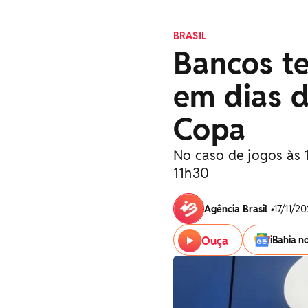
BRASIL
Bancos te
em dias d
Copa
No caso de jogos às 
11h30
Agência Brasil
•
17/11/20
Ouça
iBahia n