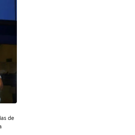
ias de
a