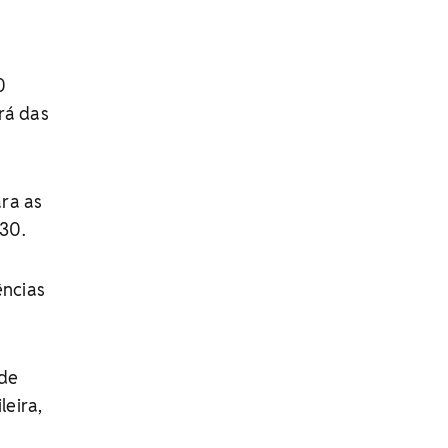
0
erá das
ra as
h30.
ências
 de
eira,