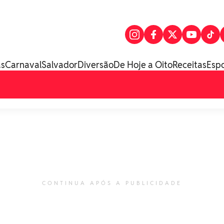
as
Carnaval
Salvador
Diversão
De Hoje a Oito
Receitas
Esp
CONTINUA APÓS A PUBLICIDADE