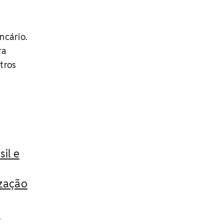
ncário.
ra
tros
il e
ização
s