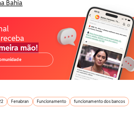
a Bahia
nal
 receba
imeira mão!
comunidade
22
Fenabran
Funcionamento
funcionamento dos bancos