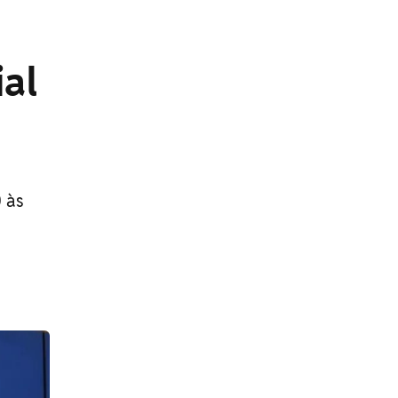
al
 às