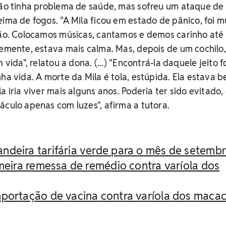
 não tinha problema de saúde, mas sofreu um ataque de
eima de fogos. "A Mila ficou em estado de pânico, foi m
ação. Colocamos músicas, cantamos e demos carinho até
temente, estava mais calma. Mas, depois de um cochilo
 vida", relatou a dona. (...) "Encontrá-la daquele jeito 
nha vida. A morte da Mila é tola, estúpida. Ela estava 
a iria viver mais alguns anos. Poderia ter sido evitado,
áculo apenas com luzes", afirma a tutora.
deira tarifária verde para o mês de setemb
imeira remessa de remédio contra varíola dos
portação de vacina contra varíola dos maca