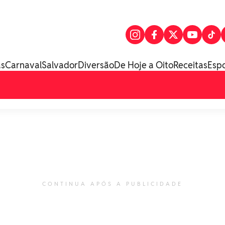
as
Carnaval
Salvador
Diversão
De Hoje a Oito
Receitas
Esp
CONTINUA APÓS A PUBLICIDADE