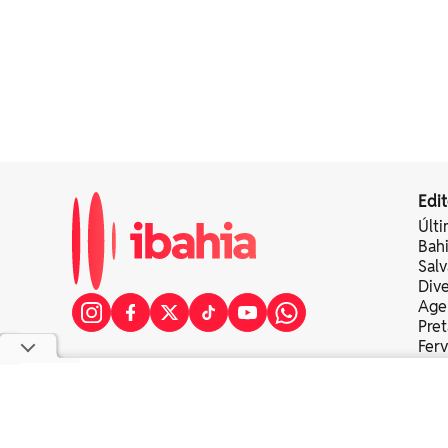
Edit
Últi
Bah
Sal
Div
Age
Pret
Fer
Colu
copyright © 2025 bahia eventos ltda - todos os direitos re