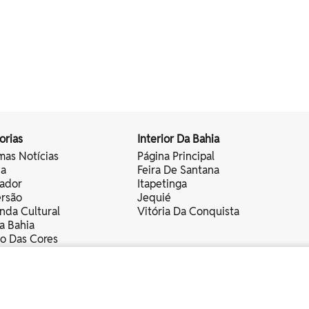
orias
Interior Da Bahia
mas Notícias
Página Principal
ia
Feira De Santana
vador
Itapetinga
ersão
Jequié
nda Cultural
Vitória Da Conquista
a Bahia
vo Das Cores
nistas
servados.