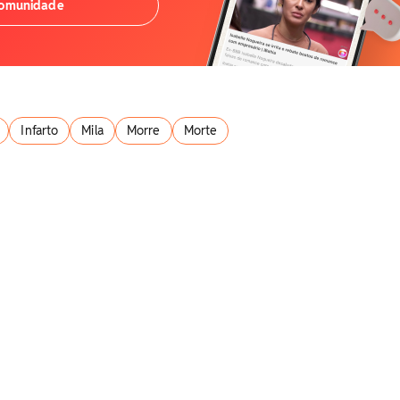
comunidade
Infarto
Mila
Morre
Morte