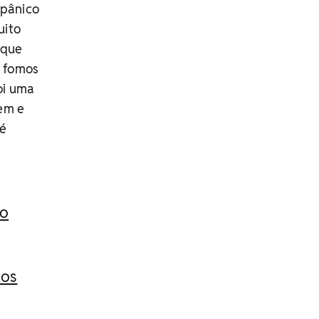
 pânico
uito
 que
, fomos
foi uma
bem e
 é
ro
cos