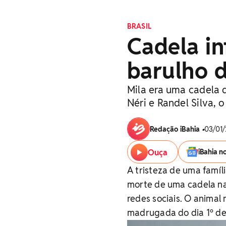
BRASIL
Cadela in
barulho d
Mila era uma cadela d
Néri e Randel Silva,
Redação iBahia
•
03/01/
Ouça
iBahia n
A tristeza de uma famíl
morte de uma cadela na
redes sociais. O animal
madrugada do dia 1º de 