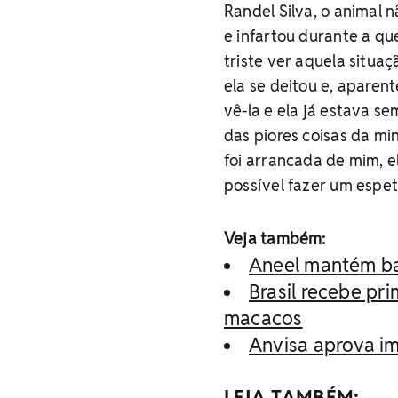
Randel Silva, o animal
e infartou durante a qu
triste ver aquela situ
ela se deitou e, aparen
vê-la e ela já estava sem
das piores coisas da mi
foi arrancada de mim, el
possível fazer um espet
Veja também:
Aneel mantém ban
Brasil recebe pr
macacos
Anvisa aprova im
LEIA TAMBÉM: