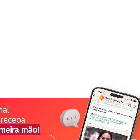
nal
 receba
imeira mão!