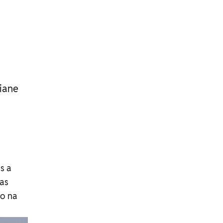
tiane
s a
as
io na