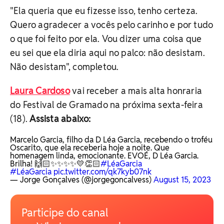
"Ela queria que eu fizesse isso, tenho certeza.
Quero agradecer a vocês pelo carinho e por tudo
o que foi feito por ela. Vou dizer uma coisa que
eu sei que ela diria aqui no palco: não desistam.
Não desistam", completou.
Laura Cardoso
vai receber a mais alta honraria
do Festival de Gramado na próxima sexta-feira
(18).
Assista abaixo:
Marcelo Garcia, filho da D Léa Garcia, recebendo o troféu
Oscarito, que ela receberia hoje a noite. Que
homenagem linda, emocionante. EVOÉ, D Léa Garcia.
Brilha! 🙌🏻✨✨✨✨💛👏🏻
#LéaGarcia
#LéaGarcia
pic.twitter.com/qk7kyb07nk
— Jorge Gonçalves (@jorgegoncalvess)
August 15, 2023
Participe do canal